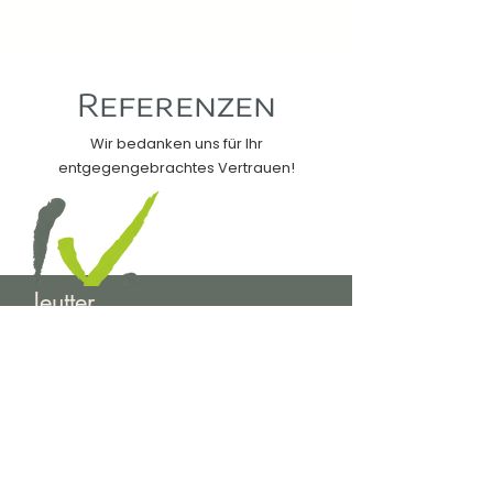
Referenzen
Wir bedanken uns für Ihr
entgegengebrachtes Vertrauen!
Jeutter
Bürosysteme GmbH
Wir machen mehr aus Ihrem Geld!
Sehr geehrter Herr Mussinger,
dieser Slogan trifft bei Ihnen mehr
denn je genau ins „Schwarze“!